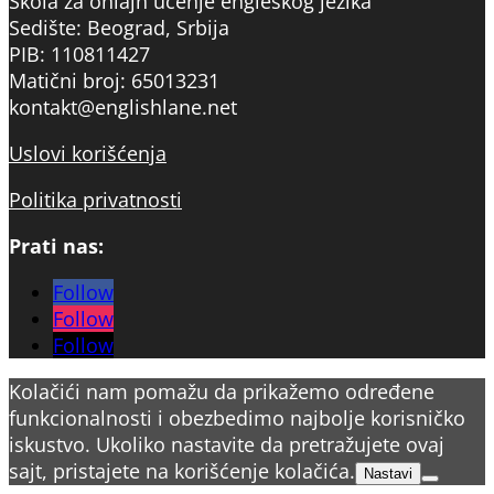
Škola za onlajn učenje engleskog jezika
Sedište: Beograd, Srbija
PIB: 110811427
Matični broj: 65013231
kontakt@englishlane.net
Uslovi korišćenja
Politika privatnosti
Prati nas:
Follow
Follow
Follow
Kolačići nam pomažu da prikažemo određene
funkcionalnosti i obezbedimo najbolje korisničko
iskustvo. Ukoliko nastavite da pretražujete ovaj
sajt, pristajete na korišćenje kolačića.
Nastavi