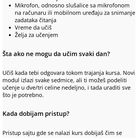
Mikrofon, odnosno slušalice sa mikrofonom
na računaru ili mobilnom uređaju za snimanje
zadataka čitanja
Vreme da učiš
Želja za učenjem
Šta ako ne mogu da učim svaki dan?
Učiš kada tebi odgovara tokom trajanja kursa. Novi
modul izlazi svake sedmice, ali ti možeš podeliti
učenje u dve/tri celine nedeljno, i tada uraditi sve
što je potrebno.
Kada dobijam pristup?
Pristup sajtu gde se nalazi kurs dobijaš čim se