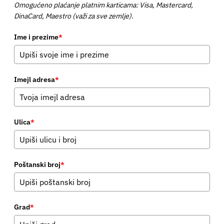
Omogućeno plaćanje platnim karticama: Visa, Mastercard,
DinaCard, Maestro (važi za sve zemlje).
Ime i prezime
*
Imejl adresa
*
Ulica
*
Poštanski broj
*
Grad
*