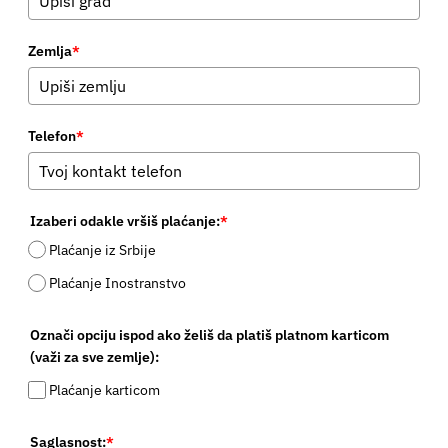
Zemlja
*
Telefon
*
Izaberi odakle vršiš plaćanje:
*
Plaćanje iz Srbije
Plaćanje Inostranstvo
Označi opciju ispod ako želiš da platiš platnom karticom
(važi za sve zemlje):
Plaćanje karticom
Saglasnost:
*