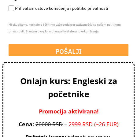
Prihvatam uslove korišćenja i politiku privatnosti
Mi skupljamo, koristimo i štitimo vaše podake u saglasnošću sa našom
politikom
privatnosti.
Slanjem ovog formulara prihvatate
uslove korišćenja.
POŠALJI
Onlajn kurs: Engleski za
početnike
Promocija aktivirana!
Cena:
20000 RSD
–
2999 RSD (~26 EUR)
Početak kursa:
odmah po upisu.