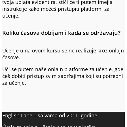
tvoja uplata evidentira, stići će ti putem imejla
instrukcije kako možeš pristupiti platformi za
učenje.
Koliko časova dobijam i kada se održavaju?
Učenje u na ovom kursu se ne realizuje kroz onlajn
časove.
Uči se putem naše onlajn platforme za učenje, gde
ćeš dobiti pristup svim sadržajima koji su potrebni
za učenje.
English Lane – sa vama od 2011. godine