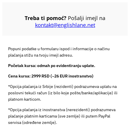
Treba ti pomoć?
Pošalji imejl na
kontakt@englishlane.net
Popuni podatke u formularu ispod i informacije o načinu
plaćanja stižu na tvoju imejl adresu.
Početak kursa: odmah po evidentiranju uplate.
Cena kursa: 2999 RSD (~26 EUR inostranstvo)
*Opcija plaćanja iz Srbije (rezidenti) podrazumeva uplatu na
poslovni tekući račun (iz bilo koje pošte/banke/aplikacije) ili
platnom karticom.
*Opcija plaćanja iz inostranstva (nerezidenti) podrazumeva
plaćanje platnim karticama (sve zemlje) ili putem PayPal
servisa (određene zemlje).