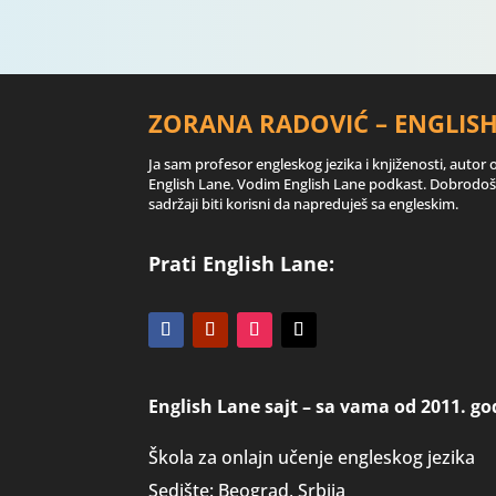
ZORANA RADOVIĆ – ENGLIS
Ja sam profesor engleskog jezika i knjiženosti, autor 
English Lane. Vodim English Lane podkast. Dobrodošl
sadržaji biti korisni da napreduješ sa engleskim.
Prati English Lane:
English Lane sajt – sa vama od 2011. go
Škola za onlajn učenje engleskog jezika
Sedište: Beograd, Srbija