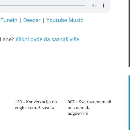
|
TuneIn
|
Deezer
|
Youtube Music
h Lane?
Klikni ovde da saznaš više.
120 – Konverzacija na
007 – Sve razumem ali
engleskom: 8 saveta
ne znam da
odgovorim