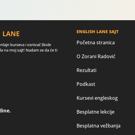
ENGLISH LANE SAJT
H LANE
Početna stranica
onlajn kurseva i osnivač škole
a na moj sajt! Nadam se da će ti
O Zorani Radović
Rezultati
Podkast
Kursevi engleskog
dine.
Besplatne lekcije
Besplatna vežbanja