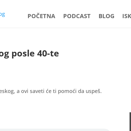
POČETNA
PODCAST
BLOG
IS
og posle 40-te
skog, a ovi saveti će ti pomoći da uspeš.