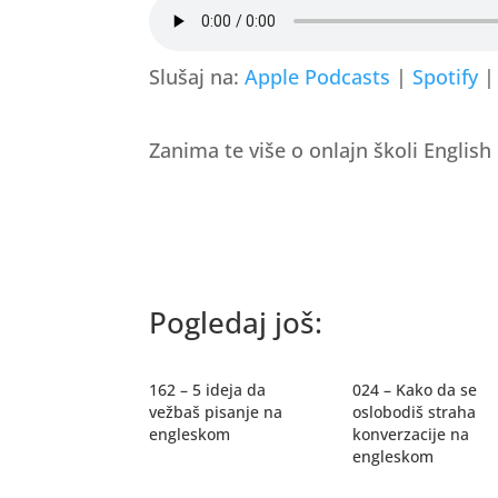
Slušaj na:
Apple Podcasts
|
Spotify
Zanima te više o onlajn školi Englis
Pogledaj još:
162 – 5 ideja da
024 – Kako da se
vežbaš pisanje na
oslobodiš straha
engleskom
konverzacije na
engleskom