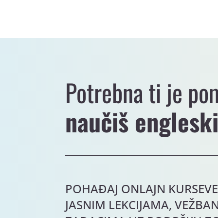
Potrebna ti je po
naučiš englesk
POHAĐAJ ONLAJN KURSEVE
JASNIM LEKCIJAMA, VEŽBAN