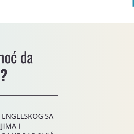
moć da
i?
 ENGLESKOG SA
JIMA I