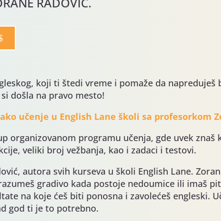
ORANE RADOVIĆ.
ngleskog, koji ti štedi vreme i pomaže da napreduješ 
 si došla na pravo mesto!
kako učenje u English Lane školi sa profesorkom 
tup organizovanom programu učenja, gde uvek znaš ko
ije, veliki broj vežbanja, kao i zadaci i testovi.
ić, autora svih kurseva u školi English Lane. Zorana 
 razumeš gradivo kada postoje nedoumice ili imaš pita
ltate na koje ćeš biti ponosna i zavolećeš engleski. 
ad god ti je to potrebno.