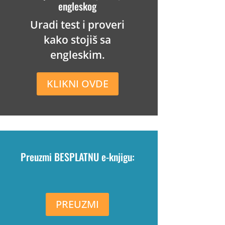
engleskog
Uradi test i proveri
kako stojiš sa
engleskim.
KLIKNI OVDE
Preuzmi BESPLATNU e-knjigu:
PREUZMI