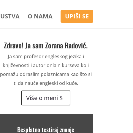
KUSTVA
O NAMA
UPIŠI SE
Zdravo! Ja sam Zorana Radović.
Ja sam profesor engleskog jezika i
književnosti i autor onlajn kurseva koji
pomažu odraslim polaznicama kao što si
ti da nauče engleski od kuće.
Više o meni
Besplatno testiraj znanje