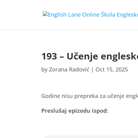
193 – Učenje englesk
by
Zorana Radović
|
Oct 15, 2025
Godine nisu prepreka za učenje engle
Preslušaj epizodu ispod: