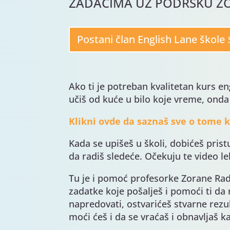
ZADACIMA UZ PODRŠKU Z
Postani član English Lane škole
Ako ti je potreban kvalitetan kurs e
učiš od kuće u bilo koje vreme, onda
Klikni ovde da saznaš sve o tome 
Kada se upišeš u školi, dobićeš pris
da radiš sledeće. Očekuju te video lekc
Tu je i pomoć profesorke Zorane Radov
zadatke koje pošalješ i pomoći ti da
napredovati, ostvarićeš stvarne rezu
moći ćeš i da se vraćaš i obnavljaš k