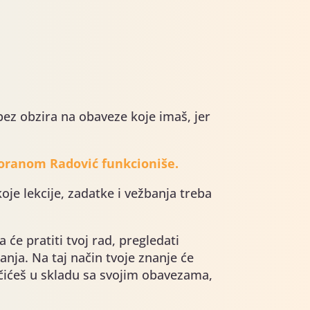
bez obzira na obaveze koje imaš, jer
Zoranom Radović funkcioniše.
je lekcije, zadatke i vežbanja treba
će pratiti tvoj rad, pregledati
nja. Na taj način tvoje znanje će
Učićeš u skladu sa svojim obavezama,