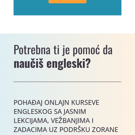
Potrebna ti je pomoć da
naučiš engleski?
POHAĐAJ ONLAJN KURSEVE
ENGLESKOG SA JASNIM
LEKCIJAMA, VEŽBANJIMA I
ZADACIMA UZ PODRŠKU ZORANE