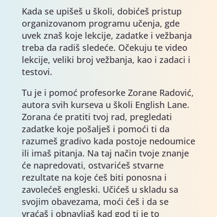
Kada se upišeš u školi, dobićeš pristup
organizovanom programu učenja, gde
uvek znaš koje lekcije, zadatke i vežbanja
treba da radiš sledeće. Očekuju te video
lekcije, veliki broj vežbanja, kao i zadaci i
testovi.
Tu je i pomoć profesorke Zorane Radović,
autora svih kurseva u školi English Lane.
Zorana će pratiti tvoj rad, pregledati
zadatke koje pošalješ i pomoći ti da
razumeš gradivo kada postoje nedoumice
ili imaš pitanja. Na taj način tvoje znanje
će napredovati, ostvarićeš stvarne
rezultate na koje ćeš biti ponosna i
zavolećeš engleski. Učićeš u skladu sa
svojim obavezama, moći ćeš i da se
vraćaš i obnavljaš kad god ti je to