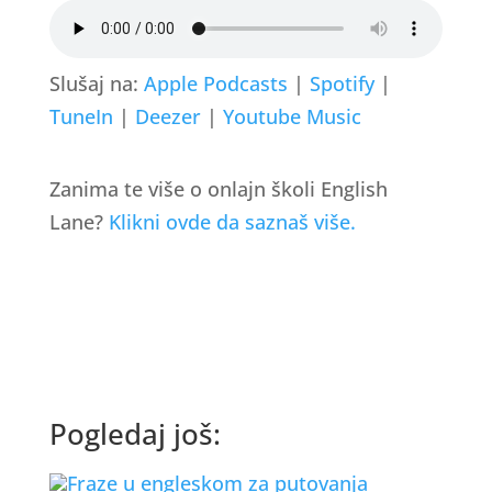
Slušaj na:
Apple Podcasts
|
Spotify
|
TuneIn
|
Deezer
|
Youtube Music
Zanima te više o onlajn školi English
Lane?
Klikni ovde da saznaš više.
Pogledaj još: