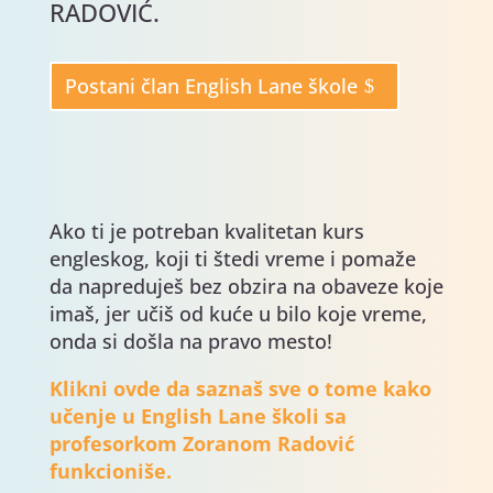
RADOVIĆ.
Postani član English Lane škole
Ako ti je potreban kvalitetan kurs
engleskog, koji ti štedi vreme i pomaže
da napreduješ bez obzira na obaveze koje
imaš, jer učiš od kuće u bilo koje vreme,
onda si došla na pravo mesto!
Klikni ovde da saznaš sve o tome kako
učenje u English Lane školi sa
profesorkom Zoranom Radović
funkcioniše.