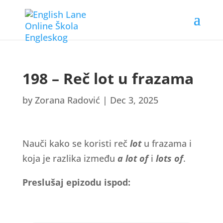
198 – Reč lot u frazama
by
Zorana Radović
|
Dec 3, 2025
Nauči kako se koristi reč
lot
u frazama i
koja je razlika između
a lot
of
i
lots of
.
Preslušaj epizodu ispod: