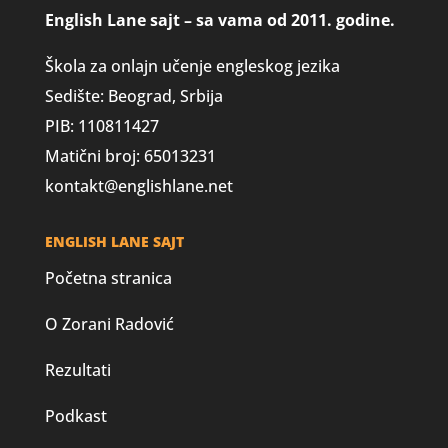
English Lane sajt – sa vama od 2011. godine.
Škola za onlajn učenje engleskog jezika
Sedište: Beograd, Srbija
PIB: 110811427
Matični broj: 65013231
kontakt@englishlane.net
ENGLISH LANE SAJT
Početna stranica
O Zorani Radović
Rezultati
Podkast