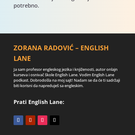
potrebno.
ZORANA RADOVIĆ – ENGLISH
LANE
Ja sam profesor engleskog jezika i knjiženosti, autor onlajn
kurseva i osnivač škole English Lane. Vodim English Lane
podkast. Dobrodošla na moj sajt! Nadam se da će ti sadržaji
biti korisni da napreduješ sa engleskim.
Prati English Lane: