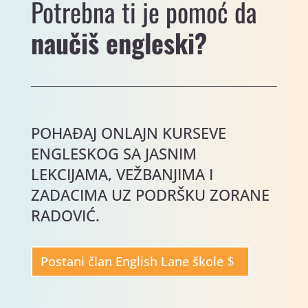
Potrebna ti je pomoć da
naučiš engleski?
POHAĐAJ ONLAJN KURSEVE
ENGLESKOG SA JASNIM
LEKCIJAMA, VEŽBANJIMA I
ZADACIMA UZ PODRŠKU ZORANE
RADOVIĆ.
Postani član English Lane škole