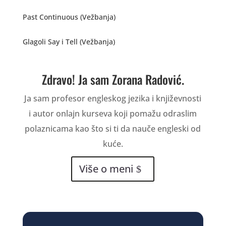
Past Continuous (Vežbanja)
Glagoli Say i Tell (Vežbanja)
Zdravo! Ja sam Zorana Radović.
Ja sam profesor engleskog jezika i književnosti
i autor onlajn kurseva koji pomažu odraslim
polaznicama kao što si ti da nauče engleski od
kuće.
Više o meni