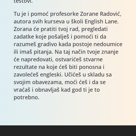
testovi.
Tu je i pomoć profesorke Zorane Radović,
autora svih kurseva u školi English Lane.
Zorana će pratiti tvoj rad, pregledati
zadatke koje pošalješ i pomoći ti da
razumeš gradivo kada postoje nedoumice
ili imaš pitanja. Na taj način tvoje znanje
će napredovati, ostvarićeš stvarne
rezultate na koje ćeš biti ponosna i
zavolećeš engleski. Učićeš u skladu sa
svojim obavezama, moći ćeš i da se
vraćaš i obnavljaš kad god ti je to
potrebno.