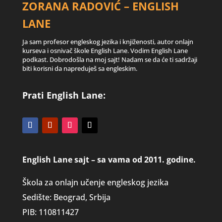
ZORANA RADOVIĆ – ENGLISH
LANE
Ja sam profesor engleskog jezika i knjiženosti, autor onlajn
kurseva i osnivač škole English Lane. Vodim English Lane
podkast. Dobrodošla na moj sajt! Nadam se da će ti sadržaji
biti korisni da napreduješ sa engleskim.
Prati English Lane:
English Lane sajt – sa vama od 2011. godine.
Škola za onlajn učenje engleskog jezika
Sedište: Beograd, Srbija
PIB: 110811427