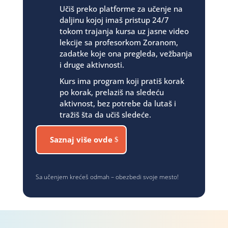
Učiš preko platforme za učenje na
daljinu kojoj imaš pristup 24/7
tokom trajanja kursa uz jasne video
lekcije sa profesorkom Zoranom,
zadatke koje ona pregleda, vežbanja
i druge aktivnosti.
Kurs ima program koji pratiš korak
po korak, prelaziš na sledeću
aktivnost, bez potrebe da lutaš i
tražiš šta da učiš sledeće.
Saznaj više ovde
Sa učenjem krećeš odmah – obezbedi svoje mesto!