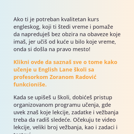
Ako ti je potreban kvalitetan kurs
engleskog, koji ti štedi vreme i pomaže
da napreduješ bez obzira na obaveze koje
imaš, jer učiš od kuće u bilo koje vreme,
onda si došla na pravo mesto!
Klikni ovde da saznaš sve o tome kako
učenje u English Lane školi sa
profesorkom Zoranom Radović
funkcioniše.
Kada se upišeš u školi, dobićeš pristup
organizovanom programu učenja, gde
uvek znaš koje lekcije, zadatke i vežbanja
treba da radiš sledeće. Očekuju te video
lekcije, veliki broj vežbanja, kao i zadaci i