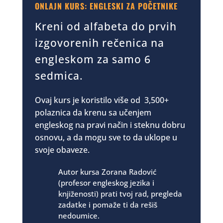
ONLAJN KURS: ENGLESKI ZA POČETNIKE
Kreni od alfabeta do prvih
izgovorenih rečenica na
engleskom za samo 6
sedmica.
Ovaj kurs je koristilo više od 3,500+
polaznica da krenu sa učenjem
engleskog na pravi način i steknu dobru
osnovu, a da mogu sve to da uklope u
svoje obaveze.
Autor kursa Zorana Radović
(profesor engleskog jezika i
knjiženosti) prati tvoj rad, pregleda
zadatke i pomaže ti da rešiš
nedoumice.