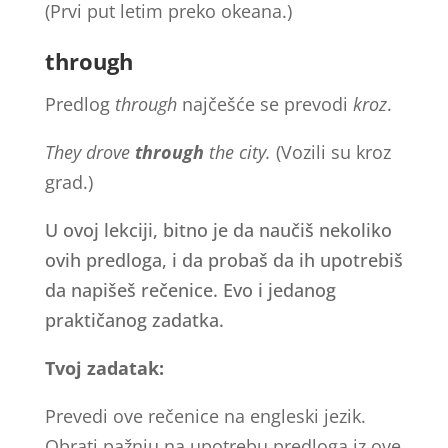
(Prvi put letim preko okeana.)
through
Predlog
through
najčešće se prevodi
kroz
.
They drove
through
the city.
(Vozili su kroz
grad.)
U ovoj lekciji, bitno je da naučiš nekoliko
ovih predloga, i da probaš da ih upotrebiš
da napišeš rečenice. Evo i jedanog
praktičanog zadatka.
Tvoj zadatak:
Prevedi ove rečenice na engleski jezik.
Obrati pažnju na upotrebu predloga iz ove