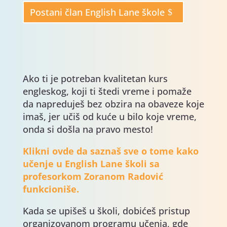
Postani član English Lane škole
Ako ti je potreban kvalitetan kurs
engleskog, koji ti štedi vreme i pomaže
da napreduješ bez obzira na obaveze koje
imaš, jer učiš od kuće u bilo koje vreme,
onda si došla na pravo mesto!
Klikni ovde da saznaš sve o tome kako
učenje u English Lane školi sa
profesorkom Zoranom Radović
funkcioniše.
Kada se upišeš u školi, dobićeš pristup
organizovanom programu učenja, gde