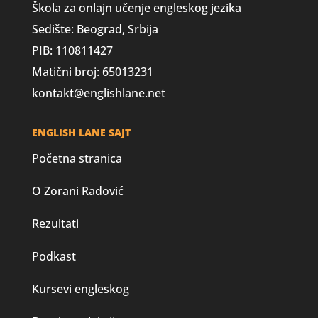
Škola za onlajn učenje engleskog jezika
Sedište: Beograd, Srbija
PIB: 110811427
Matični broj: 65013231
kontakt@englishlane.net
ENGLISH LANE SAJT
Početna stranica
O Zorani Radović
Rezultati
Podkast
Kursevi engleskog