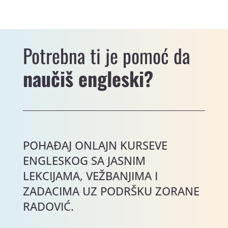
Potrebna ti je pomoć da
naučiš engleski?
POHAĐAJ ONLAJN KURSEVE
ENGLESKOG SA JASNIM
LEKCIJAMA, VEŽBANJIMA I
ZADACIMA UZ PODRŠKU ZORANE
RADOVIĆ.