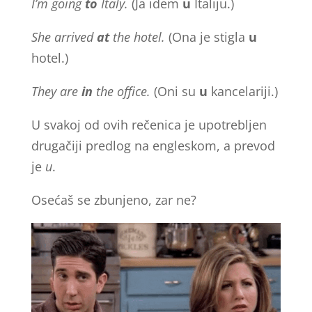
I’m going
to
Italy.
(Ja idem
u
Italiju.)
She arrived
at
the hotel.
(Ona je stigla
u
hotel.)
They are
in
the office.
(Oni su
u
kancelariji.)
U svakoj od ovih rečenica je upotrebljen
drugačiji predlog na engleskom, a prevod
je
u
.
Osećaš se zbunjeno, zar ne?