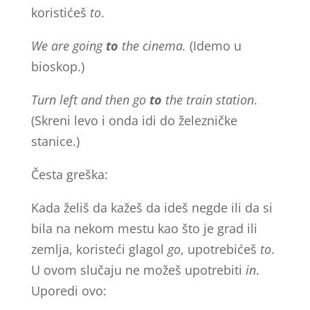
koristićeš
to
.
We are going
to
the cinema.
(Idemo u
bioskop.)
Turn left and then go
to
the train station
.
(Skreni levo i onda idi do železničke
stanice.)
Česta greška:
Kada želiš da kažeš da ideš negde ili da si
bila na nekom mestu kao što je grad ili
zemlja, koristeći glagol
go
, upotrebićeš
to
.
U ovom slučaju ne možeš upotrebiti
in
.
Uporedi ovo: