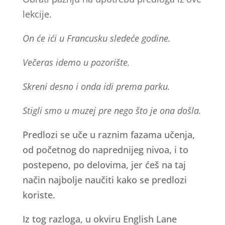
lekcije.
On će ići u Francusku sledeće godine.
Večeras idemo u pozorište.
Skreni desno i onda idi prema parku.
Stigli smo u muzej pre nego što je ona došla.
Predlozi se uče u raznim fazama učenja,
od početnog do naprednijeg nivoa, i to
postepeno, po delovima, jer ćeš na taj
način najbolje naučiti kako se predlozi
koriste.
Iz tog razloga, u okviru English Lane