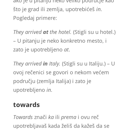
ako je u pitanju neko veliko područje kao
što je grad ili zemlja, upotrebićeš
in
.
Pogledaj primere:
They arrived
at
the hotel.
(Stigli su u hotel.)
– U pitanju je neko konkretno mesto, i
zato je upotrebljeno
at
.
They arrived
in
Italy.
(Stigli su u Italiju.) – U
ovoj rečenici se govori o nekom većem
području (zemlja Italija) i zato je
upotrebljeno
in
.
towards
Towards
znači
ka
ili
prema
i ovu reč
upotrebljavaš kada želiš da kažeš da se