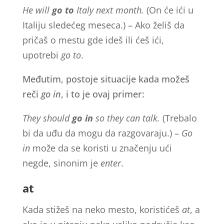
He will
go to
Italy next month.
(On će ići u
Italiju sledećeg meseca.) – Ako želiš da
pričaš o mestu gde ideš ili ćeš ići,
upotrebi
go to
.
Međutim, postoje situacije kada možeš
reči
go in
, i to je ovaj primer:
They should
go in
so they can talk.
(Trebalo
bi da uđu da mogu da razgovaraju.) –
Go
in
može da se koristi u značenju ući
negde, sinonim je
enter
.
at
Kada stižeš na neko mesto, koristićeš
at
, a