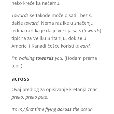
neko kreće ka nečemu.
Towards
se takođe može pisati i bez
s
,
dakle
toward
. Nema razlike u značenju,
jedina razlika je da je verzija sa
s
(
towards
)
tipična za Veliku Britaniju, dok se u
Americi i Kanadi češće koristi
toward
.
I’m walking
towards
you.
(Hodam prema
tebi.)
across
Ovaj predlog za opisivanje kretanja znači
preko
,
preko puta.
It’s my first time flying
across
the ocean.