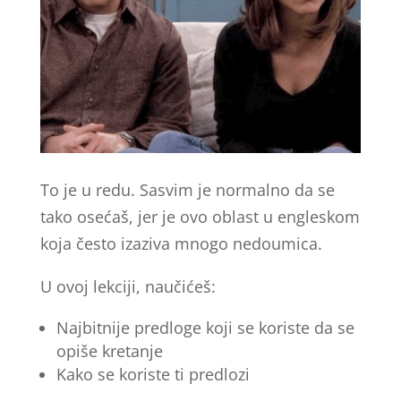
To je u redu. Sasvim je normalno da se
tako osećaš, jer je ovo oblast u engleskom
koja često izaziva mnogo nedoumica.
U ovoj lekciji, naučićeš:
Najbitnije predloge koji se koriste da se
opiše kretanje
Kako se koriste ti predlozi