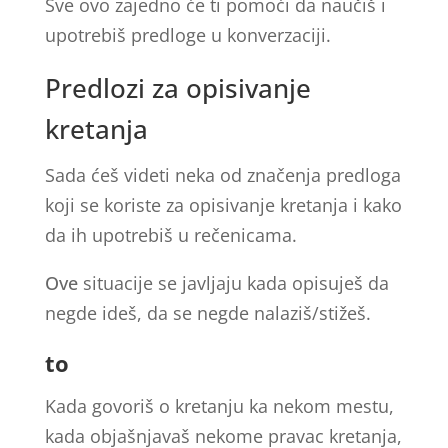
Sve ovo zajedno će ti pomoći da naučiš i
upotrebiš predloge u konverzaciji.
Predlozi za opisivanje
kretanja
Sada ćeš videti neka od značenja predloga
koji se koriste za opisivanje kretanja i kako
da ih upotrebiš u rečenicama.
Ove
situacije se javljaju kada opisuješ da
negde ideš, da se negde nalaziš/stižeš.
to
Kada govoriš o kretanju ka nekom mestu,
kada objašnjavaš nekome pravac kretanja,