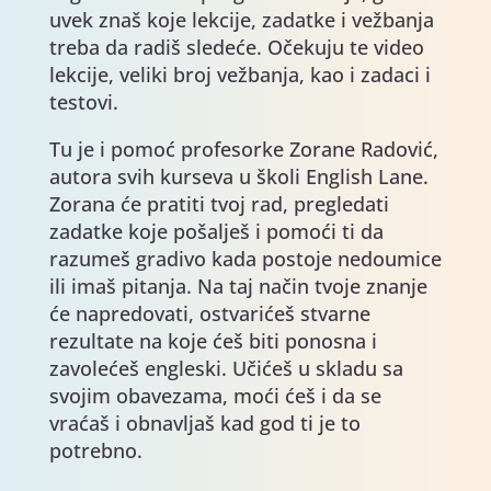
uvek znaš koje lekcije, zadatke i vežbanja
treba da radiš sledeće. Očekuju te video
lekcije, veliki broj vežbanja, kao i zadaci i
testovi.
Tu je i pomoć profesorke Zorane Radović,
autora svih kurseva u školi English Lane.
Zorana će pratiti tvoj rad, pregledati
zadatke koje pošalješ i pomoći ti da
razumeš gradivo kada postoje nedoumice
ili imaš pitanja. Na taj način tvoje znanje
će napredovati, ostvarićeš stvarne
rezultate na koje ćeš biti ponosna i
zavolećeš engleski. Učićeš u skladu sa
svojim obavezama, moći ćeš i da se
vraćaš i obnavljaš kad god ti je to
potrebno.