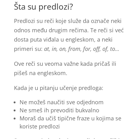
Šta su predlozi?
Predlozi su reči koje služe da označe neki
odnos među drugim rečima. Te reči si već
dosta puta viđala u engleskom, a neki
primeri su:
at, in, on, from, for, off, of, to…
Ove reči su veoma važne kada pričaš ili
pišeš na engleskom.
Kada je u pitanju učenje predloga:
Ne možeš naučiti sve odjednom
Ne smeš ih prevoditi bukvalno
Moraš da učiš tipične fraze u kojima se
koriste predlozi