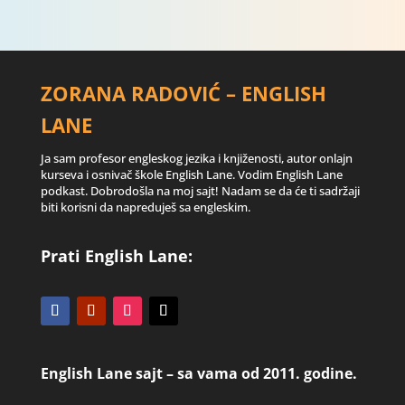
ZORANA RADOVIĆ – ENGLISH
LANE
Ja sam profesor engleskog jezika i knjiženosti, autor onlajn
kurseva i osnivač škole English Lane. Vodim English Lane
podkast. Dobrodošla na moj sajt! Nadam se da će ti sadržaji
biti korisni da napreduješ sa engleskim.
Prati English Lane:
English Lane sajt – sa vama od 2011. godine.