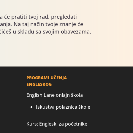
će pratiti tvoj rad, pregledati
nja. Na taj način tvoje znanje će
Učićeš u skladu sa svojim obavezama,
PROGRAMI UČENJA
ENGLESKOG
English Lane onlajn škola
Iskustva polaznica škole
Kurs: Engleski za početnike