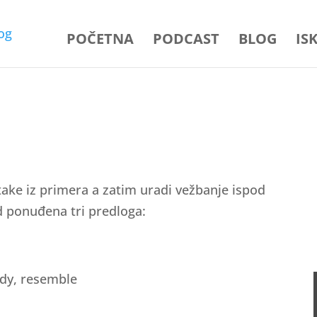
POČETNA
PODCAST
BLOG
IS
take iz primera a zatim uradi vežbanje ispod
d ponuđena tri predloga:
dy, resemble