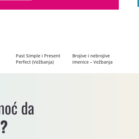
Past Simple i Present
Brojive i nebrojive
Perfect (Vežbanja)
imenice – Vežbanja
moć da
i?