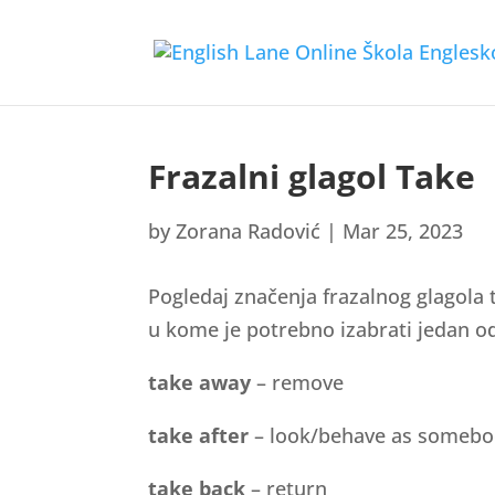
Frazalni glagol Take
by
Zorana Radović
|
Mar 25, 2023
Pogledaj značenja frazalnog glagola 
u kome je potrebno izabrati jedan o
take away
– remove
take after
– look/behave as somebo
take back
– return