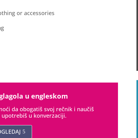
othing or accessories
ng
 glagola u engleskom
omoći da obogatiš svoj rečnik i naučiš
 upotrebiš u konverzaciji.
OGLEDAJ