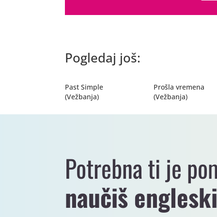
Pogledaj još:
Past Simple
Prošla vremena
(Vežbanja)
(Vežbanja)
Potrebna ti je po
naučiš englesk