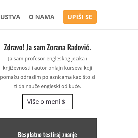
KUSTVA
O NAMA
UPIŠI SE
Zdravo! Ja sam Zorana Radović.
Ja sam profesor engleskog jezika i
književnosti i autor onlajn kurseva koji
pomažu odraslim polaznicama kao što si
ti da nauče engleski od kuće.
Više o meni
Besplatno testiraj znanje