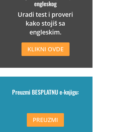
engleskog
Uradi test i proveri
kako stojiš sa
engleskim.
KLIKNI OVDE
Preuzmi BESPLATNU e-knjigu:
PREUZMI