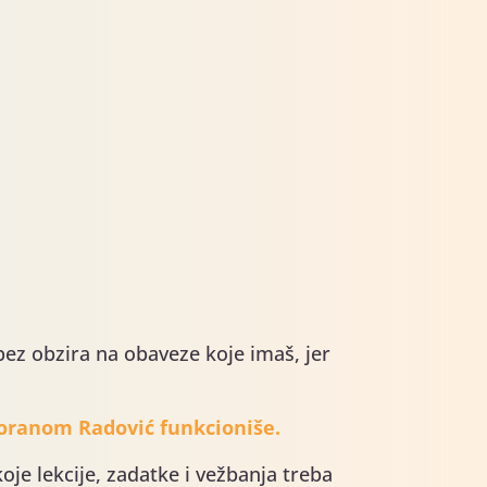
bez obzira na obaveze koje imaš, jer
Zoranom Radović funkcioniše.
je lekcije, zadatke i vežbanja treba