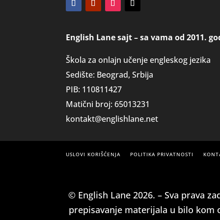
English Lane sajt – sa vama od 2011. go
Škola za onlajn učenje engleskog jezika
Sedište: Beograd, Srbija
PIB: 110811427
Matični broj: 65013231
kontakt@englishlane.net
USLOVI KORIŠĆENJA
POLITIKA PRIVATNOSTI
KONT
© English Lane 2026. – Sva prava zad
prepisavanje materijala u bilo kom 