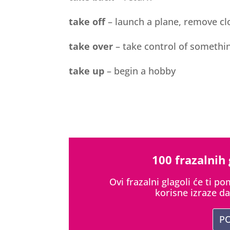
take off
– launch a plane, remove cl
take over
– take control of somethi
take up
– begin a hobby
100 frazalnih
Ovi frazalni glagoli će ti p
korisne izraze da
P