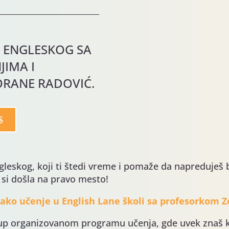
 ENGLESKOG SA
JIMA I
ORANE RADOVIĆ.
ngleskog, koji ti štedi vreme i pomaže da napreduješ 
 si došla na pravo mesto!
kako učenje u English Lane školi sa profesorkom 
tup organizovanom programu učenja, gde uvek znaš ko