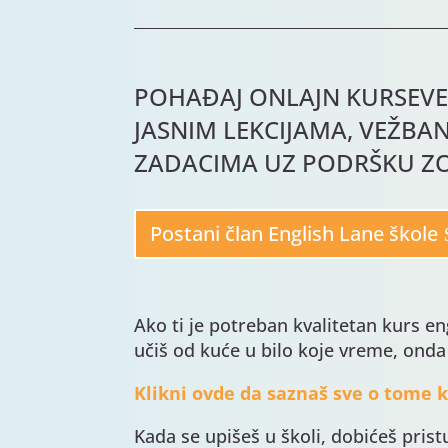
POHAĐAJ ONLAJN KURSEVE
JASNIM LEKCIJAMA, VEŽBAN
ZADACIMA UZ PODRŠKU Z
Postani član English Lane škole
Ako ti je potreban kvalitetan kurs e
učiš od kuće u bilo koje vreme, onda
Klikni ovde da saznaš sve o tome 
Kada se upišeš u školi, dobićeš pris