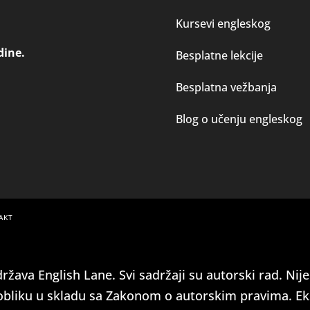
Kursevi engleskog
dine.
Besplatne lekcije
Besplatna vežbanja
Blog o učenju engleskog
AKT
ržava English Lane. Svi sadržaji su autorski rad. Nij
obliku u skladu sa Zakonom o autorskim pravima. Ek