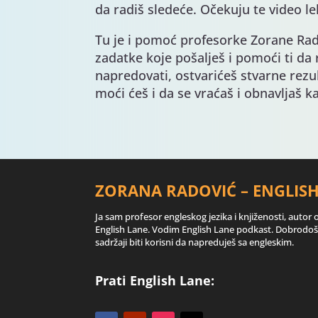
da radiš sledeće. Očekuju te video lekc
Tu je i pomoć profesorke Zorane Radov
zadatke koje pošalješ i pomoći ti da
napredovati, ostvarićeš stvarne rezu
moći ćeš i da se vraćaš i obnavljaš k
ZORANA RADOVIĆ – ENGLIS
Ja sam profesor engleskog jezika i knjiženosti, autor 
English Lane. Vodim English Lane podkast. Dobrodošl
sadržaji biti korisni da napreduješ sa engleskim.
Prati English Lane: