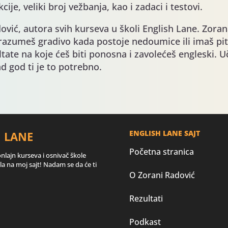
ije, veliki broj vežbanja, kao i zadaci i testovi.
ić, autora svih kurseva u školi English Lane. Zorana 
 razumeš gradivo kada postoje nedoumice ili imaš pita
ltate na koje ćeš biti ponosna i zavolećeš engleski. 
ad god ti je to potrebno.
ENGLISH LANE SAJT
H LANE
Početna stranica
onlajn kurseva i osnivač škole
a na moj sajt! Nadam se da će ti
O Zorani Radović
Rezultati
Podkast