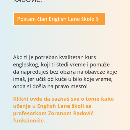
Postani član English Lane škole
Ako ti je potreban kvalitetan kurs
engleskog, koji ti štedi vreme i pomaže
da napreduješ bez obzira na obaveze koje
imaš, jer učiš od kuće u bilo koje vreme,
onda si došla na pravo mesto!
Klikni ovde da saznaš sve o tome kako
učenje u English Lane školi sa
profesorkom Zoranom Radović
funkcioniše.