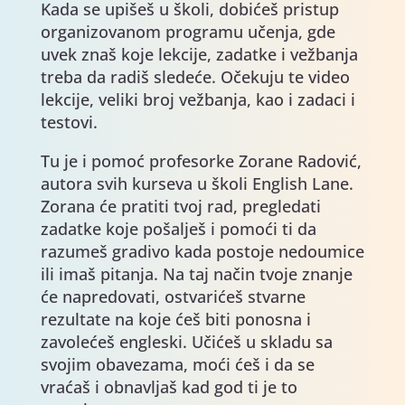
Kada se upišeš u školi, dobićeš pristup
organizovanom programu učenja, gde
uvek znaš koje lekcije, zadatke i vežbanja
treba da radiš sledeće. Očekuju te video
lekcije, veliki broj vežbanja, kao i zadaci i
testovi.
Tu je i pomoć profesorke Zorane Radović,
autora svih kurseva u školi English Lane.
Zorana će pratiti tvoj rad, pregledati
zadatke koje pošalješ i pomoći ti da
razumeš gradivo kada postoje nedoumice
ili imaš pitanja. Na taj način tvoje znanje
će napredovati, ostvarićeš stvarne
rezultate na koje ćeš biti ponosna i
zavolećeš engleski. Učićeš u skladu sa
svojim obavezama, moći ćeš i da se
vraćaš i obnavljaš kad god ti je to