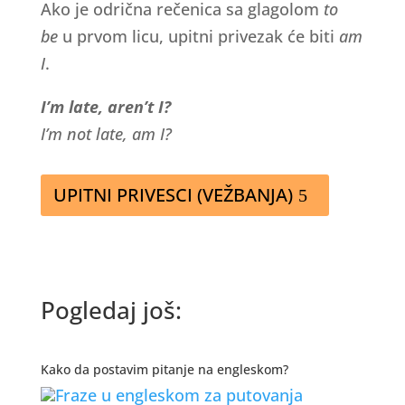
Ako je odrična rečenica sa glagolom
to
be
u prvom licu, upitni privezak će biti
am
I
.
I’m late, aren’t I?
I’m not late, am I?
UPITNI PRIVESCI (VEŽBANJA)
Pogledaj još:
Kako da postavim pitanje na engleskom?