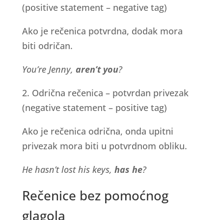
(positive statement – negative tag)
Ako je rečenica potvrdna, dodak mora
biti odričan.
You’re Jenny,
aren’t you
?
2. Odrična rečenica – potvrdan privezak
(negative statement – positive tag)
Ako je rečenica odrična, onda upitni
privezak mora biti u potvrdnom obliku.
He hasn’t lost his keys,
has he
?
Rečenice bez pomoćnog
glagola