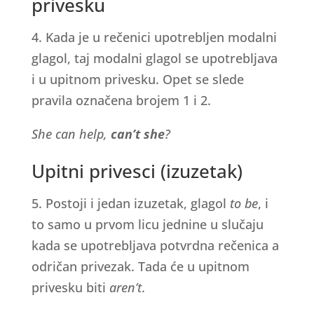
privesku
4. Kada je u rečenici upotrebljen modalni
glagol, taj modalni glagol se upotrebljava
i u upitnom privesku. Opet se slede
pravila označena brojem 1 i 2.
She can help,
can’t she
?
Upitni privesci (izuzetak)
5. Postoji i jedan izuzetak, glagol
to be
, i
to samo u prvom licu jednine u slučaju
kada se upotrebljava potvrdna rečenica a
odričan privezak. Tada će u upitnom
privesku biti
aren’t
.