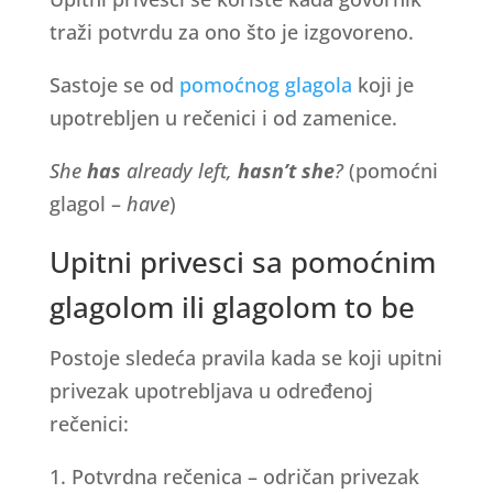
traži potvrdu za ono što je izgovoreno.
Sastoje se od
pomoćnog glagola
koji je
upotrebljen u rečenici i od zamenice.
She
has
already left,
hasn’t she
?
(pomoćni
glagol –
have
)
Upitni privesci sa pomoćnim
glagolom ili glagolom to be
Postoje sledeća pravila kada se koji upitni
privezak upotrebljava u određenoj
rečenici:
1. Potvrdna rečenica – odričan privezak