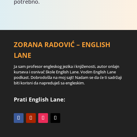
potrebno.
ZORANA RADOVIĆ – ENGLISH
LANE
Ja sam profesor engleskog jezika i knjiženosti, autor onlajn
kurseva i osnivač škole English Lane. Vodim English Lane
podkast. Dobrodošla na moj sajt! Nadam se da će ti sadržaji
biti korisni da napreduješ sa engleskim.
Prati English Lane: