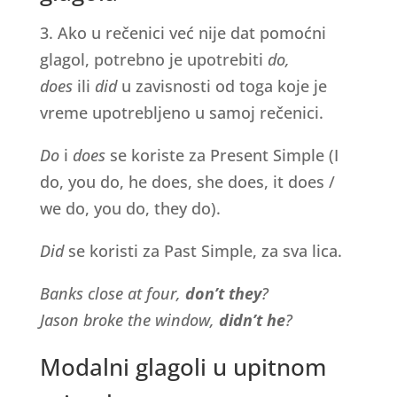
3. Ako u rečenici već nije dat pomoćni
glagol, potrebno je upotrebiti
do,
does
ili
did
u zavisnosti od toga koje je
vreme upotrebljeno u samoj rečenici.
Do
i
does
se koriste za Present Simple (I
do, you do, he does, she does, it does /
we do, you do, they do).
Did
se koristi za Past Simple, za sva lica.
Banks close at four,
don’t they
?
Jason broke the window,
didn’t he
?
Modalni glagoli u upitnom