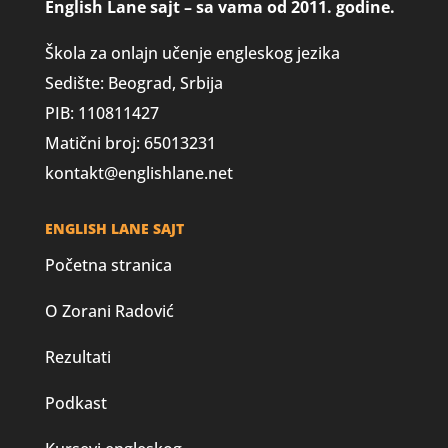
English Lane sajt – sa vama od 2011. godine.
Škola za onlajn učenje engleskog jezika
Sedište: Beograd, Srbija
PIB: 110811427
Matični broj: 65013231
kontakt@englishlane.net
ENGLISH LANE SAJT
Početna stranica
O Zorani Radović
Rezultati
Podkast