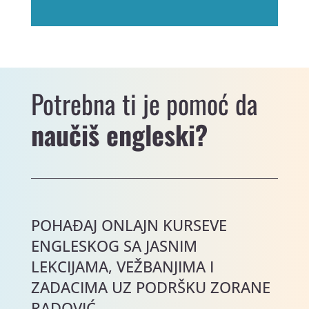
Potrebna ti je pomoć da
naučiš engleski?
POHAĐAJ ONLAJN KURSEVE
ENGLESKOG SA JASNIM
LEKCIJAMA, VEŽBANJIMA I
ZADACIMA UZ PODRŠKU ZORANE
RADOVIĆ.