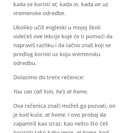
kada se koristi
at,
kada
in,
kada
on
uz
vremenske odredbe.
Ukoliko učiš engleski u mojoj školi
videćeš ove lekcije koje će ti pomoći da
napraviš razliku i da tačno znaš koji se
predlog koristi uz koju vremensku
odredbu.
Dolazimo do treće rečenice:
You can call him, he’s at home.
Ova rečenica znači možeš ga pozvati, on
je kod kuće,
at home.
I ovo probaj da
zapamtiš kao izraz, kao nešto što ćeš
koristiti tako kako jeste,
at home,
kod