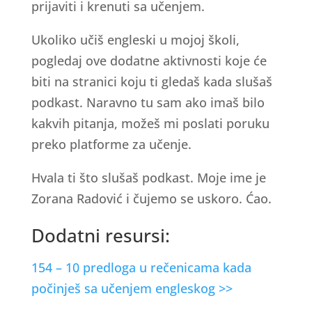
prijaviti i krenuti sa učenjem.
Ukoliko učiš engleski u mojoj školi,
pogledaj ove dodatne aktivnosti koje će
biti na stranici koju ti gledaš kada slušaš
podkast. Naravno tu sam ako imaš bilo
kakvih pitanja, možeš mi poslati poruku
preko platforme za učenje.
Hvala ti što slušaš podkast. Moje ime je
Zorana Radović i čujemo se uskoro. Ćao.
Dodatni resursi:
154 – 10 predloga u rečenicama kada
počinješ sa učenjem engleskog >>