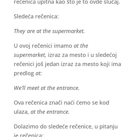
rečenica upitna kao što je to ovde slučaj.
Sledeća rečenica:
They are at the supermarket.
U ovoj rečenici imamo
at the
supermarket,
izraz za mesto i u sledećoj
rečenici još jedan izraz za mesto koji ima
predlog
at:
We’ll meet at the entrance.
Ova rečenica znači naći ćemo se kod
ulaza,
at the entrance.
Dolazimo do sledeće rečenice, u pitanju
je rečenica: