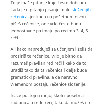
To je inače pitanje koje često dobijam
kada je u pitanju pisanje malo
složenijih
rečenica
, jer kada na početnom nivou
pišeš rečenice, one vrlo često budu
jednostavne pa imaju po recimo 3, 4, 5
reči.
Ali kako napreduješ sa učenjem i želiš da
proširiš te rečenice, vrlo je bitno da
razumeš pravilan red reči i kako da to
uradiš tako da ta rečenica i dalje bude
gramatički pravilna, a da naravno
vremenom postaju rečenice složenije.
Inače postoji u mojoj školi i posebna
radionica o redu reči, tako da možeš i to