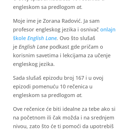
engleskom sa predlogom
at.
Moje ime je Zorana Radović. Ja sam
profesor engleskog jezika i osnivač
onlajn
škole
English Lane
.
Ovo što slušaš
je
English Lane
podkast gde pričam o
korisnim savetima i lekcijama za učenje
engleskog jezika.
Sada slušaš epizodu broj 167 i u ovoj
epizodi pomenuću 10 rečenica u
engleskom sa predlogom
at.
Ove rečenice će biti idealne za tebe ako si
na početnom ili čak možda i na srednjem
nivou, zato što će ti pomoći da upotrebiš