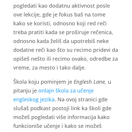
pogledati kao dodatnu aktivnost posle
ove lekcije, gde je fokus baš na tome
kako se koristi, odnosno koji red reči
treba pratiti kada se proširuje rečenica,
odnosno kada želiš da upotrebiš neke
dodatne reči kao što su recimo pridevi da
opišeš nešto ili recimo ovako, odredbe za
vreme, za mesto i tako dalje.
Škola koju pominjem je
Englesh Lane,
u
pitanju je
onlajn škola za učenje
engleskog jezika
. Na ovoj stranici gde
slušaš podkast postoji link ka školi gde
možeš pogledati više informacija kako
funkcioniše učenje i kako se možeš