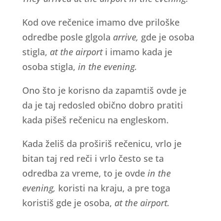
Kod ove rečenice imamo dve priloške
odredbe posle glgola
arrive,
gde je osoba
stigla,
at the airport
i imamo kada je
osoba stigla,
in the evening.
Ono što je korisno da zapamtiš ovde je
da je taj redosled obično dobro pratiti
kada pišeš rečenicu na engleskom.
Kada želiš da proširiš rečenicu, vrlo je
bitan taj red reči i vrlo često se ta
odredba za vreme, to je ovde
in the
evening,
koristi na kraju, a pre toga
koristiš gde je osoba,
at the airport.