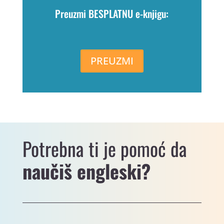
Preuzmi BESPLATNU e-knjigu:
PREUZMI
Potrebna ti je pomoć da
naučiš engleski?