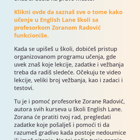
Klikni ovde da saznaš sve o tome kako
učenje u English Lane školi sa
profesorkom Zoranom Radović
funkcioniše.
Kada se upišeš u školi, dobićeš pristup
organizovanom programu učenja, gde
uvek znaš koje lekcije, zadatke i vežbanja
treba da radiš sledeće. Očekuju te video
lekcije, veliki broj vežbanja, kao i zadaci i
testovi.
Tu je i pomoć profesorke Zorane Radović,
autora svih kurseva u školi English Lane.
Zorana će pratiti tvoj rad, pregledati
zadatke koje pošalješ i pomoći ti da
razumeš gradivo kada postoje nedoumice