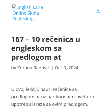
167 – 10 rečenica u
engleskom sa
predlogom at
by
Zorana Radović
|
Oct 9, 2024
U ovoj lekciji, nauči rečenice sa
predlogom at uz par korisnih saveta za
upotrebu izraza sa ovim predlogom.