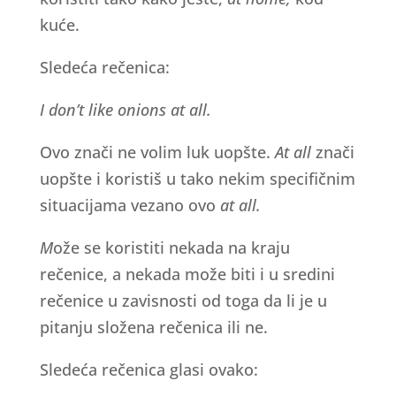
kuće.
Sledeća rečenica:
I don’t like onions at all.
Ovo znači ne volim luk uopšte.
At all
znači
uopšte i koristiš u tako nekim specifičnim
situacijama vezano ovo
at all.
M
ože se koristiti nekada na kraju
rečenice, a nekada može biti i u sredini
rečenice u zavisnosti od toga da li je u
pitanju složena rečenica ili ne.
Sledeća rečenica glasi ovako: