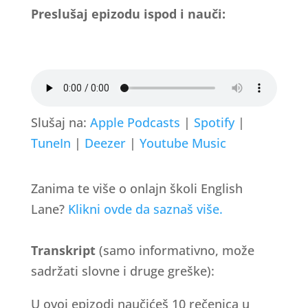
Preslušaj epizodu ispod i nauči:
Slušaj na:
Apple Podcasts
|
Spotify
|
TuneIn
|
Deezer
|
Youtube Music
Zanima te više o onlajn školi English
Lane?
Klikni ovde da saznaš više.
Transkript
(samo informativno, može
sadržati slovne i druge greške):
U ovoj epizodi naučićeš 10 rečenica u