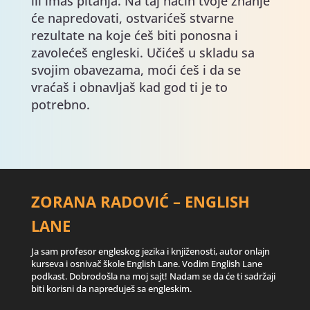
ili imaš pitanja. Na taj način tvoje znanje
će napredovati, ostvarićeš stvarne
rezultate na koje ćeš biti ponosna i
zavolećeš engleski. Učićeš u skladu sa
svojim obavezama, moći ćeš i da se
vraćaš i obnavljaš kad god ti je to
potrebno.
ZORANA RADOVIĆ – ENGLISH
LANE
Ja sam profesor engleskog jezika i knjiženosti, autor onlajn
kurseva i osnivač škole English Lane. Vodim English Lane
podkast. Dobrodošla na moj sajt! Nadam se da će ti sadržaji
biti korisni da napreduješ sa engleskim.