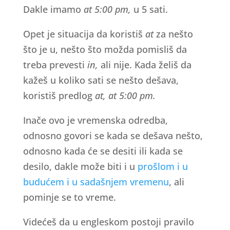
Dakle imamo
at 5:00 pm,
u 5 sati.
Opet je situacija da koristiš
at
za nešto
što je u, nešto što možda pomisliš da
treba prevesti
in,
ali nije. Kada želiš da
kažeš u koliko sati se nešto dešava,
koristiš predlog
at, at 5:00 pm.
Inače ovo je vremenska odredba,
odnosno govori se kada se dešava nešto,
odnosno kada će se desiti ili kada se
desilo, dakle može biti i u
prošlom i u
budućem i u sadašnjem vremenu
, ali
pominje se to vreme.
Videćeš da u engleskom postoji pravilo