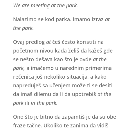
We are meeting at the park.
Nalazimo se kod parka. Imamo izraz
at
the park.
Ovaj predlog
at
ćeš često koristiti na
početnom nivou kada želiš da kažeš gde
se nešto dešava kao što je ovde
at the
park,
a imaćemo u narednim primerima
rečenica još nekoliko situacija, a kako
napreduješ sa učenjem može ti se desiti
da imaš dilemu da li da upotrebiš
at the
park
ili
in the park.
Ono što je bitno da zapamtiš je da su obe
fraze tačne. Ukoliko te zanima da vidiš