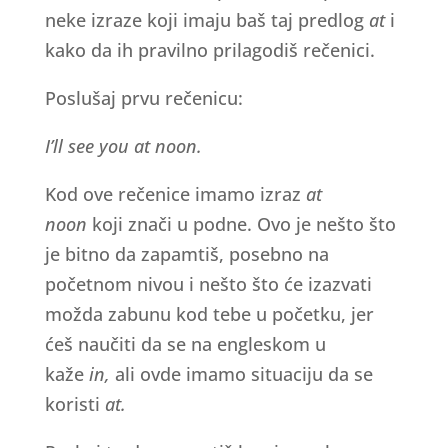
neke izraze koji imaju baš taj predlog
at
i
kako da ih pravilno prilagodiš rečenici.
Poslušaj prvu rečenicu:
I’ll see you at noon.
Kod ove rečenice imamo izraz
at
noon
koji znači u podne. Ovo je nešto što
je bitno da zapamtiš, posebno na
početnom nivou i nešto što će izazvati
možda zabunu kod tebe u početku, jer
ćeš naučiti da se na engleskom u
kaže
in,
ali ovde imamo situaciju da se
koristi
at.