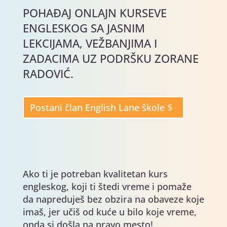
POHAĐAJ ONLAJN KURSEVE
ENGLESKOG SA JASNIM
LEKCIJAMA, VEŽBANJIMA I
ZADACIMA UZ PODRŠKU ZORANE
RADOVIĆ.
Postani član English Lane škole
Ako ti je potreban kvalitetan kurs
engleskog, koji ti štedi vreme i pomaže
da napreduješ bez obzira na obaveze koje
imaš, jer učiš od kuće u bilo koje vreme,
onda si došla na pravo mesto!