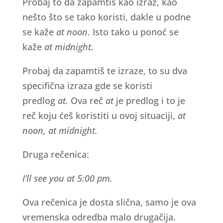
Probaj to da zapamtiš kao izraz, kao
nešto što se tako koristi, dakle u podne
se kaže
at noon.
Isto tako u ponoć se
kaže
at midnight.
Probaj da zapamtiš te izraze, to su dva
specifična izraza gde se koristi
predlog
at.
Ova reč
at
je predlog i to je
reč koju ćeš koristiti u ovoj situaciji,
at
noon, at midnight.
Druga rečenica:
I’ll see you at 5:00 pm.
Ova rečenica je dosta slična, samo je ova
vremenska odredba malo drugačija.