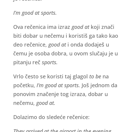
I’m good at sports.
Ova rečenica ima izraz
good at
koji znači
biti dobar u nečemu i koristiš ga tako kao
deo rečenice,
good at
i onda dodaješ u
čemu je osoba dobra, u ovom slučaju je u
pitanju reč
sports.
Vrlo često se koristi taj glagol
to be
na
početku,
I’m good at sports.
Još jednom da
ponovim značenje tog izraza, dobar u
nečemu,
good at.
Dolazimo do sledeće rečenice:
They arrived at the airport in the evening.