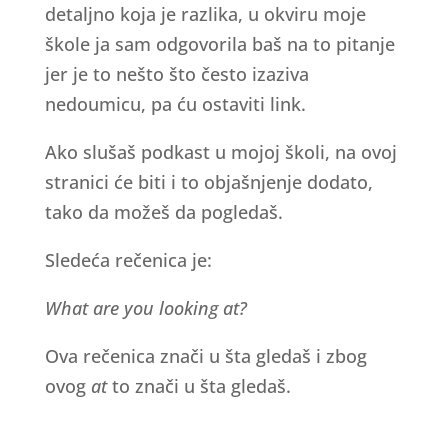
detaljno koja je razlika, u okviru moje
škole ja sam odgovorila baš na to pitanje
jer je to nešto što često izaziva
nedoumicu, pa ću ostaviti link.
Ako slušaš podkast u mojoj školi, na ovoj
stranici će biti i to objašnjenje dodato,
tako da možeš da pogledaš.
Sledeća rečenica je:
What are you looking at?
Ova rečenica znači u šta gledaš i zbog
ovog
at
to znači u šta gledaš.