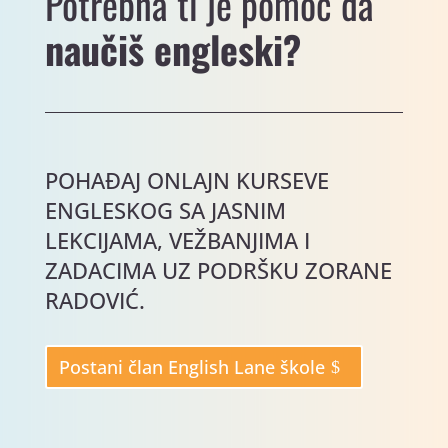
Potrebna ti je pomoć da
naučiš engleski?
POHAĐAJ ONLAJN KURSEVE
ENGLESKOG SA JASNIM
LEKCIJAMA, VEŽBANJIMA I
ZADACIMA UZ PODRŠKU ZORANE
RADOVIĆ.
Postani član English Lane škole