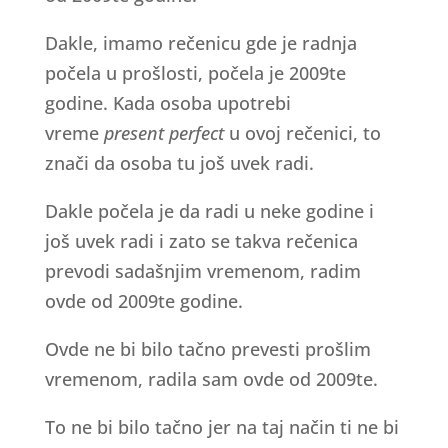
Dakle, imamo rečenicu gde je radnja
počela u prošlosti, počela je 2009te
godine. Kada osoba upotrebi
vreme
present perfect
u ovoj rečenici, to
znači da osoba tu još uvek radi.
Dakle počela je da radi u neke godine i
još uvek radi i zato se takva rečenica
prevodi sadašnjim vremenom, radim
ovde od 2009te godine.
Ovde ne bi bilo tačno prevesti prošlim
vremenom, radila sam ovde od 2009te.
To ne bi bilo tačno jer na taj način ti ne bi