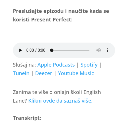
Preslušajte epizodu i naučite kada se
koristi Present Perfect:
Slušaj na:
Apple Podcasts
|
Spotify
|
TuneIn
|
Deezer
|
Youtube Music
Zanima te više o onlajn školi English
Lane?
Klikni ovde da saznaš više.
Transkript: