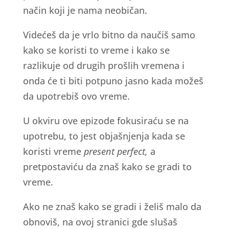
način koji je nama neobičan.
Videćeš da je vrlo bitno da naučiš samo
kako se koristi to vreme i kako se
razlikuje od drugih prošlih vremena i
onda će ti biti potpuno jasno kada možeš
da upotrebiš ovo vreme.
U okviru ove epizode fokusiraću se na
upotrebu, to jest objašnjenja kada se
koristi vreme
present perfect,
a
pretpostaviću da znaš kako se gradi to
vreme.
Ako ne znaš kako se gradi i želiš malo da
obnoviš, na ovoj stranici gde slušaš