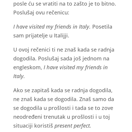
posle ću se vratiti na to zašto je to bitno.
Poslušaj ovu rečenicu:
I have visited my friends in Italy.
Posetila
sam prijatelje u Italijji.
U ovoj rečenici ti ne znaš kada se radnja
dogodila. Poslušaj sada još jednom na
engleskom,
I have visited my friends in
Italy.
Ako se zapitaš kada se radnja dogodila,
ne znaš kada se dogodila. Znaš samo da
se dogodila u prošlosti i tada se to zove
neodređeni trenutak u prošlosti i u toj
situaciji koristiš
present perfect.