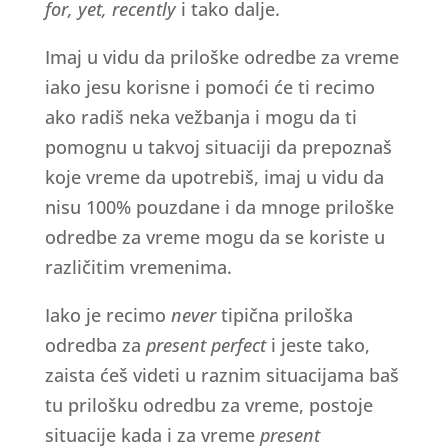
for, yet, recently
i tako dalje.
Imaj u vidu da priloške odredbe za vreme
iako jesu korisne i pomoći će ti recimo
ako radiš neka vežbanja i mogu da ti
pomognu u takvoj situaciji da prepoznaš
koje vreme da upotrebiš, imaj u vidu da
nisu 100% pouzdane i da mnoge priloške
odredbe za vreme mogu da se koriste u
različitim vremenima.
Iako je recimo
never
tipična priloška
odredba za
present perfect
i jeste tako,
zaista ćeš videti u raznim situacijama baš
tu prilošku odredbu za vreme, postoje
situacije kada i za vreme
present