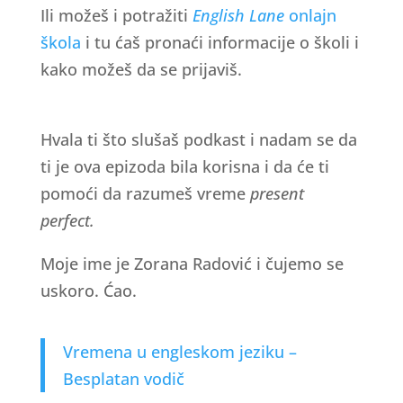
Ili možeš i potražiti
English Lane
onlajn
škola
i tu ćaš pronaći informacije o školi i
kako možeš da se prijaviš.
Hvala ti što slušaš podkast i nadam se da
ti je ova epizoda bila korisna i da će ti
pomoći da razumeš vreme
present
perfect.
Moje ime je Zorana Radović i čujemo se
uskoro. Ćao.
Vremena u engleskom jeziku –
Besplatan vodič