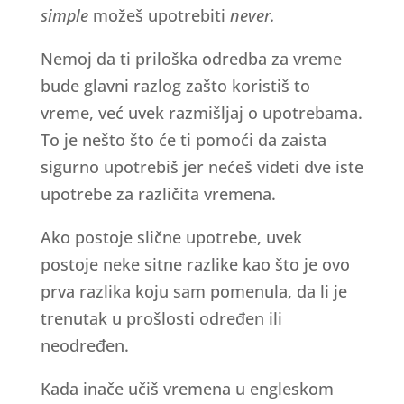
simple
možeš upotrebiti
never.
Nemoj da ti priloška odredba za vreme
bude glavni razlog zašto koristiš to
vreme, već uvek razmišljaj o upotrebama.
To je nešto što će ti pomoći da zaista
sigurno upotrebiš jer nećeš videti dve iste
upotrebe za različita vremena.
Ako postoje slične upotrebe, uvek
postoje neke sitne razlike kao što je ovo
prva razlika koju sam pomenula, da li je
trenutak u prošlosti određen ili
neodređen.
Kada inače učiš vremena u engleskom