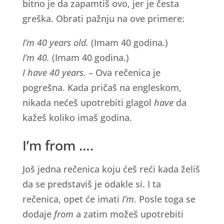
bitno je da zapamtiš ovo, jer je česta
greška. Obrati pažnju na ove primere:
I’m 40 years old.
(Imam 40 godina.)
I’m 40.
(Imam 40 godina.)
I have 40 years.
– Ova rečenica je
pogrešna. Kada pričaš na engleskom,
nikada nećeš upotrebiti glagol
have
da
kažeš koliko imaš godina.
I’m from ….
Još jedna rečenica koju ćeš reći kada želiš
da se predstaviš je odakle si. I ta
rečenica, opet će imati
I’m
. Posle toga se
dodaje
from
a zatim možeš upotrebiti