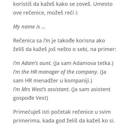
koristiš da kažeš kako se zoveš. Umesto
ove rečenice, možeš reći i:
My name is …
Rečenica sa
I’m
je takođe korisna ako
želiš da kažeš još nešto o sebi, na primer:
I’m Adam’s aunt.
(Ja sam Adamova tetka.)
I’m the HR manager of the company.
(Ja
sam HR menadžer u kompaniji.)
I’m Mrs West’s assistant.
(Ja sam asistent
gospođe Vest)
Primećuješ isti početak rečenice u svim
primerima, kada god želiš da kažeš ko si.