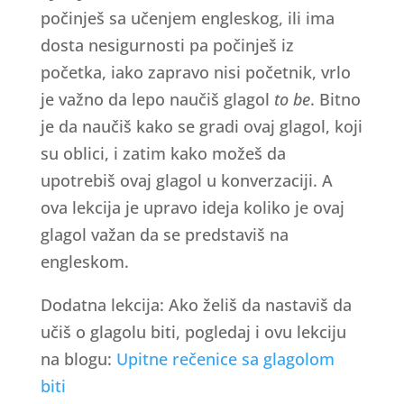
počinješ sa učenjem engleskog, ili ima
dosta nesigurnosti pa počinješ iz
početka, iako zapravo nisi početnik, vrlo
je važno da lepo naučiš glagol
to be
. Bitno
je da naučiš kako se gradi ovaj glagol, koji
su oblici, i zatim kako možeš da
upotrebiš ovaj glagol u konverzaciji. A
ova lekcija je upravo ideja koliko je ovaj
glagol važan da se predstaviš na
engleskom.
Dodatna lekcija: Ako želiš da nastaviš da
učiš o glagolu biti, pogledaj i ovu lekciju
na blogu:
Upitne rečenice sa glagolom
biti