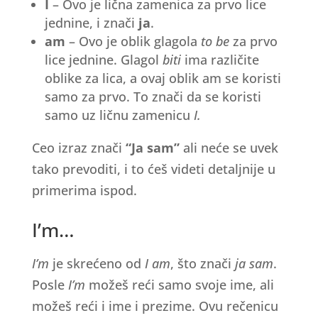
I
– Ovo je lična zamenica za prvo lice
jednine, i znači
ja
.
am
– Ovo je oblik glagola
to be
za prvo
lice jednine. Glagol
biti
ima različite
oblike za lica, a ovaj oblik am se koristi
samo za prvo. To znači da se koristi
samo uz ličnu zamenicu
I.
Ceo izraz znači
“Ja sam”
ali neće se uvek
tako prevoditi, i to ćeš videti detaljnije u
primerima ispod.
I’m…
I’m
je skrećeno od
I am
, što znači
ja sam
.
Posle
I’m
možeš reći samo svoje ime, ali
možeš reći i ime i prezime. Ovu rečenicu