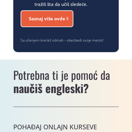
tražiš šta da učiš sledeće.
Saznaj više ovde
Sa učenjem krećeš odmah – obezbedi svoje mesto!
Potrebna ti je pomoć da
naučiš engleski?
POHAĐAJ ONLAJN KURSEVE