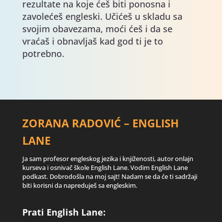
rezultate na koje ćeš biti ponosna i
zavolećeš engleski. Učićeš u skladu sa
svojim obavezama, moći ćeš i da se
vraćaš i obnavljaš kad god ti je to
potrebno.
ZORANA RADOVIĆ – ENGLISH
LANE
Ja sam profesor engleskog jezika i knjiženosti, autor onlajn
kurseva i osnivač škole English Lane. Vodim English Lane
podkast. Dobrodošla na moj sajt! Nadam se da će ti sadržaji
biti korisni da napreduješ sa engleskim.
Prati English Lane: