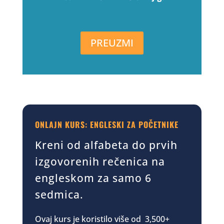
PREUZMI
ONLAJN KURS: ENGLESKI ZA POČETNIKE
Kreni od alfabeta do prvih
izgovorenih rečenica na
engleskom za samo 6
sedmica.
Ovaj kurs je koristilo više od 3,500+