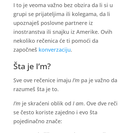
I to je veoma važno bez obzira da li si u
grupi se prijateljima ili kolegama, da li
upoznaješ poslovne partnere iz
inostranstva ili snajku iz Amerike. Ovih
nekoliko rečenica će ti pomoći da
započneš
konverzaciju
.
Šta je I’m?
Sve ove rečenice imaju
I’m
pa je važno da
razumeš šta je to.
I’m
je skraćeni oblik od
I am
. Ove dve reči
se često koriste zajedno i evo šta
pojedinačno znače: