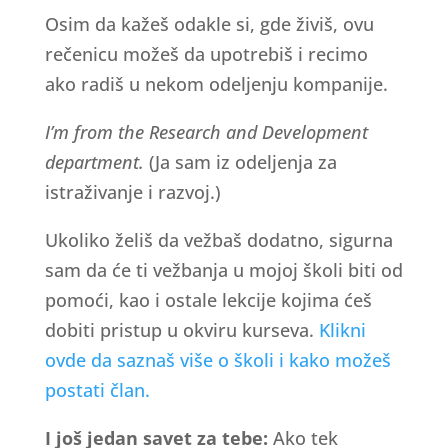
Osim da kažeš odakle si, gde živiš, ovu
rečenicu možeš da upotrebiš i recimo
ako radiš u nekom odeljenju kompanije.
I’m from the Research and Development
department.
(Ja sam iz odeljenja za
istraživanje i razvoj.)
Ukoliko želiš da vežbaš dodatno, sigurna
sam da će ti vežbanja u mojoj školi biti od
pomoći, kao i ostale lekcije kojima ćeš
dobiti pristup u okviru kurseva.
Klikni
ovde da saznaš više o školi i kako možeš
postati član.
I još jedan savet za tebe:
Ako tek