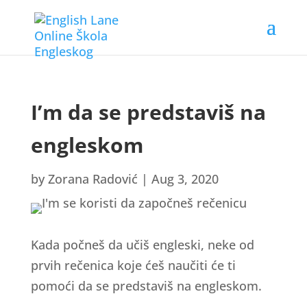
I’m da se predstaviš na
engleskom
by
Zorana Radović
|
Aug 3, 2020
Kada počneš da učiš engleski, neke od
prvih rečenica koje ćeš naučiti će ti
pomoći da se predstaviš na engleskom.