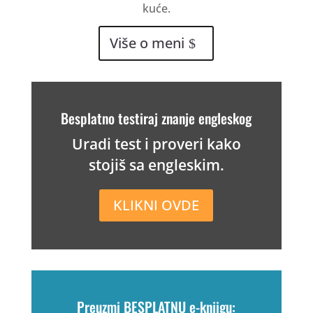
kuće.
Više o meni
Besplatno testiraj znanje engleskog
Uradi test i proveri kako
stojiš sa engleskim.
KLIKNI OVDE
Preuzmi BESPLATNU e-knjigu: