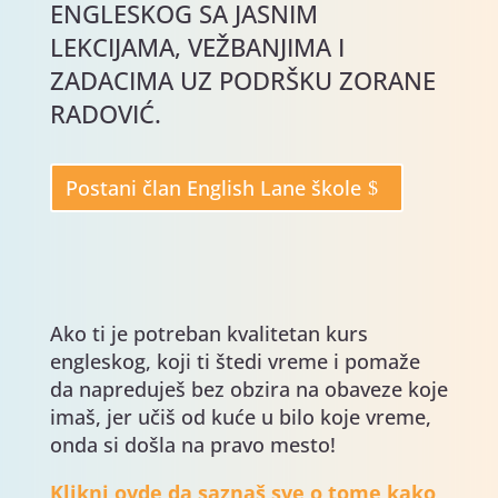
ENGLESKOG SA JASNIM
LEKCIJAMA, VEŽBANJIMA I
ZADACIMA UZ PODRŠKU ZORANE
RADOVIĆ.
Postani član English Lane škole
Ako ti je potreban kvalitetan kurs
engleskog, koji ti štedi vreme i pomaže
da napreduješ bez obzira na obaveze koje
imaš, jer učiš od kuće u bilo koje vreme,
onda si došla na pravo mesto!
Klikni ovde da saznaš sve o tome kako