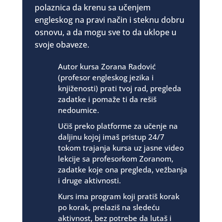
polaznica da krenu sa učenjem
engleskog na pravi način i steknu dobru
osnovu, a da mogu sve to da uklope u
svoje obaveze.
Autor kursa Zorana Radović
(profesor engleskog jezika i
knjiženosti) prati tvoj rad, pregleda
zadatke i pomaže ti da rešiš
nedoumice.
Učiš preko platforme za učenje na
daljinu kojoj imaš pristup 24/7
tokom trajanja kursa uz jasne video
lekcije sa profesorkom Zoranom,
zadatke koje ona pregleda, vežbanja
i druge aktivnosti.
Kurs ima program koji pratiš korak
po korak, prelaziš na sledeću
aktivnost, bez potrebe da lutaš i