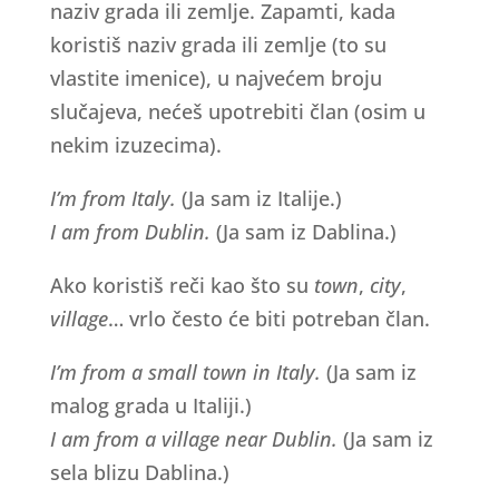
naziv grada ili zemlje. Zapamti, kada
koristiš naziv grada ili zemlje (to su
vlastite imenice), u najvećem broju
slučajeva, nećeš upotrebiti član (osim u
nekim izuzecima).
I’m from Italy.
(Ja sam iz Italije.)
I am from Dublin.
(Ja sam iz Dablina.)
Ako koristiš reči kao što su
town
,
city
,
village
… vrlo često će biti potreban član.
I’m from a small town in Italy.
(Ja sam iz
malog grada u Italiji.)
I am from a village near Dublin.
(Ja sam iz
sela blizu Dablina.)