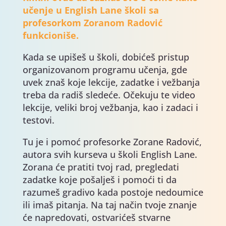
učenje u English Lane školi sa
profesorkom Zoranom Radović
funkcioniše.
Kada se upišeš u školi, dobićeš pristup
organizovanom programu učenja, gde
uvek znaš koje lekcije, zadatke i vežbanja
treba da radiš sledeće. Očekuju te video
lekcije, veliki broj vežbanja, kao i zadaci i
testovi.
Tu je i pomoć profesorke Zorane Radović,
autora svih kurseva u školi English Lane.
Zorana će pratiti tvoj rad, pregledati
zadatke koje pošalješ i pomoći ti da
razumeš gradivo kada postoje nedoumice
ili imaš pitanja. Na taj način tvoje znanje
će napredovati, ostvarićeš stvarne