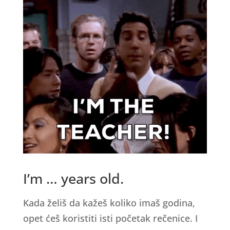
I’m … years old.
Kada želiš da kažeš koliko imaš godina,
opet ćeš koristiti isti početak rečenice. I