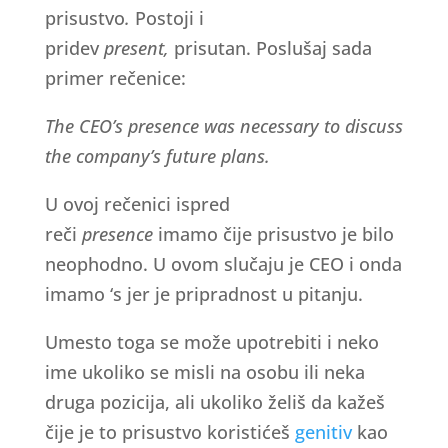
prisustvo
.
Postoji i
pridev
present,
prisutan. Poslušaj sada
primer rečenice:
The CEO’s presence was necessary to discuss
the company’s future plans.
U ovoj rečenici ispred
reči
presence
imamo čije prisustvo je bilo
neophodno. U ovom slučaju je CEO i onda
imamo ‘s jer je pripradnost u pitanju.
Umesto toga se može upotrebiti i neko
ime ukoliko se misli na osobu ili neka
druga pozicija, ali ukoliko želiš da kažeš
čije je to prisustvo koristićeš
genitiv
kao