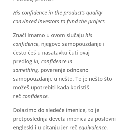
His confidence in the product’s quality
convinced investors to fund the project.
Znači imamo u ovom slučaju
his
confidence
, njegovo samopouzdanje i
često ćeš u nasatavku čuti ovaj
predlog
in, confidence in
something,
poverenje odnosno
samopouzdanje u nešto. To je nešto što
možeš upotrebiti kada koristiš
reč
confidence.
Dolazimo do sledeće imenice, to je
pretposlednja deveta imenica za poslovni
engleski i u pitanju jer reč
equivalence
.