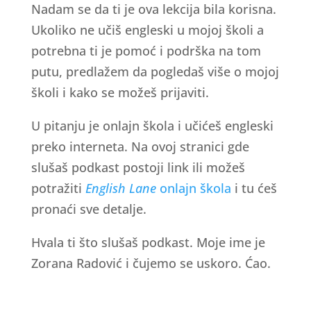
Nadam se da ti je ova lekcija bila korisna.
Ukoliko ne učiš engleski u mojoj školi a
potrebna ti je pomoć i podrška na tom
putu, predlažem da pogledaš više o mojoj
školi i kako se možeš prijaviti.
U pitanju je onlajn škola i učićeš engleski
preko interneta. Na ovoj stranici gde
slušaš podkast postoji link ili možeš
potražiti
English Lane
onlajn škola
i tu ćeš
pronaći sve detalje.
Hvala ti što slušaš podkast. Moje ime je
Zorana Radović i čujemo se uskoro. Ćao.