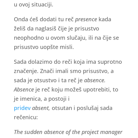
u ovoj situaciji.
Onda ćeš dodati tu reč
presence
kada
želiš da naglasiš čije je prisustvo
neophodno u ovom slučaju, ili na čije se
prisustvo uopšte misli.
Sada dolazimo do reči koja ima suprotno
značenje. Znači imali smo prisustvo, a
sada je otsustvo i ta reč je
absence.
Absence
je reč koju možeš upotrebiti, to
je imenica, a postoji i
pridev
absent,
otsutan i poslušaj sada
rečenicu:
The sudden absence of the project manager