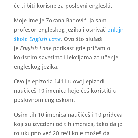
će ti biti korisne za poslovni engleski.
Moje ime je Zorana Radović. Ja sam
profesor engleskog jezika i osnivač
onlajn
škole
English Lane
.
Ovo što slušaš
je
English Lane
podkast gde pričam o
korisnim savetima i lekcijama za učenje
engleskog jezika.
Ovo je epizoda 141 i u ovoj epizodi
naučićeš 10 imenica koje ćeš koristiti u
poslovnom engleskom.
Osim tih 10 imenica naučićeš i 10 prideva
koji su izvedeni od tih imenica, tako da je
to ukupno već 20 reči koje možeš da