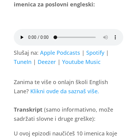
imenica za poslovni engleski:
Slušaj na:
Apple Podcasts
|
Spotify
|
TuneIn
|
Deezer
|
Youtube Music
Zanima te više o onlajn školi English
Lane?
Klikni ovde da saznaš više.
Transkript
(samo informativno, može
sadržati slovne i druge greške):
U ovoj epizodi naučićeš 10 imenica koje