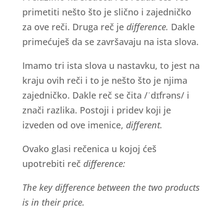
primetiti nešto što je slično i zajedničko
za ove reči. Druga reč je
difference.
Dakle
primećuješ da se završavaju na ista slova.
Imamo tri ista slova u nastavku, to jest na
kraju ovih reči i to je nešto što je njima
zajedničko. Dakle reč se čita /ˈdɪfrəns/ i
znači razlika. Postoji i pridev koji je
izveden od ove imenice,
different.
Ovako glasi rečenica u kojoj ćeš
upotrebiti reč
difference:
The key difference between the two products
is in their price.