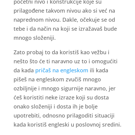
početni nivo i konstrukcije koje su
prilagođene takvom nivou ako si već na
naprednom nivou. Dakle, očekuje se od
tebe i da način na koji se izražavaš bude
mnogo složeniji.
Zato probaj to da koristiš kao vežbu i
nešto što će ti naravno uz to i omogućiti
da kada
pričaš na engleskom
ili kada
pišeš na engleskom zvučiš mnogo
ozbiljnije i mnogo sigurnije naravno, jer
ćeš koristiti neke izraze koji su dosta
onako složeniji i dosta ih je bolje
upotrebiti, odnosno prilagoditi situaciji
kada koristiš engleski u poslovnoj sredini.