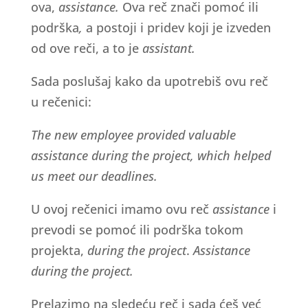
ova,
assistance.
Ova reč znači pomoć ili
podrška
,
a postoji i pridev koji je izveden
od ove reči, a to je
assistant.
Sada poslušaj kako da upotrebiš ovu reč
u rečenici:
The new employee provided valuable
assistance during the project, which helped
us meet our deadlines.
U ovoj rečenici imamo ovu reč
assistance
i
prevodi se pomoć ili podrška tokom
projekta,
during the project
.
Assistance
during the project.
Prelazimo na sledeću reč i sada ćeš već