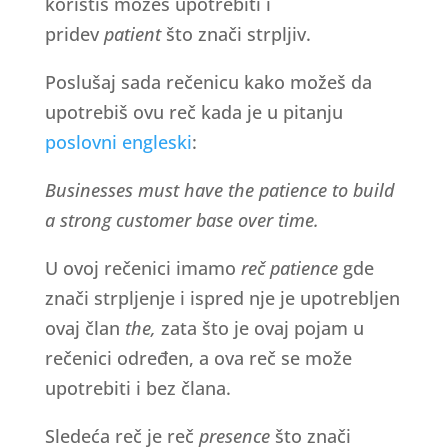
koristiš možeš upotrebiti i
pridev
patient
što znači strpljiv.
Poslušaj sada rečenicu kako možeš da
upotrebiš ovu reč kada je u pitanju
poslovni engleski
:
Businesses must have the patience to build
a strong customer base over time.
U ovoj rečenici imamo
reč patience
gde
znači strpljenje i ispred nje je upotrebljen
ovaj član
the,
zata što je ovaj pojam u
rečenici određen, a ova reč se može
upotrebiti i bez člana.
Sledeća reč je reč
presence
što znači