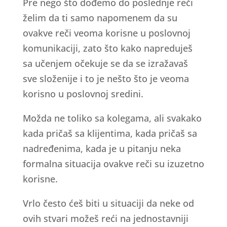
Pre nego što dođemo do poslednje reči
želim da ti samo napomenem da su
ovakve reči veoma korisne u poslovnoj
komunikaciji, zato što kako napreduješ
sa učenjem očekuje se da se izražavaš
sve složenije i to je nešto što je veoma
korisno u poslovnoj sredini.
Možda ne toliko sa kolegama, ali svakako
kada pričaš sa klijentima, kada pričaš sa
nadređenima, kada je u pitanju neka
formalna situacija ovakve reči su izuzetno
korisne.
Vrlo često ćeš biti u situaciji da neke od
ovih stvari možeš reći na jednostavniji