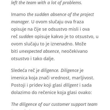
left the team with a lot of problems.
Imamo
the sudden absence of the project
manager.
U ovom slučaju ova fraza
opisuje na čije se odsustvo misli i ova
reč
sudden
opisuje kakvo je to otsustvo, u
ovom slučaju to je iznenadno. Može
biti
unexpected
absence
, neočekivano
otsustvo i tako dalje.
Sledeća reč j
e diligence.
Diligence
je
imenica koja znači vrednost, marljivost.
Postoji i pridev koji glasi
diligent
i sada
dolazimo do rečenice koja glasi ovako:
The diligence of our customer support team