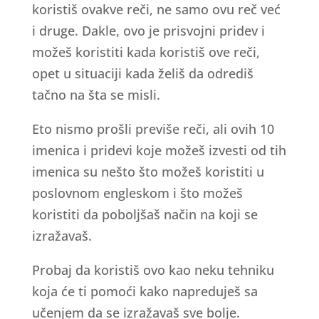
koristiš ovakve reči, ne samo ovu reč već
i druge. Dakle, ovo je prisvojni pridev i
možeš koristiti kada koristiš ove reči,
opet u situaciji kada želiš da odrediš
tačno na šta se misli.
Eto nismo prošli previše reči, ali ovih 10
imenica i pridevi koje možeš izvesti od tih
imenica su nešto što možeš koristiti u
poslovnom engleskom i što možeš
koristiti da poboljšaš način na koji se
izražavaš.
Probaj da koristiš ovo kao neku tehniku
koja će ti pomoći kako napreduješ sa
učenjem da se izražavaš sve bolje.