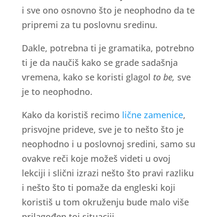
i sve ono osnovno što je neophodno da te
pripremi za tu poslovnu sredinu.
Dakle, potrebna ti je gramatika, potrebno
ti je da naučiš kako se grade sadašnja
vremena, kako se koristi glagol
to be,
sve
je to neophodno.
Kako da koristiš recimo
lične zamenice
,
prisvojne prideve, sve je to nešto što je
neophodno i u poslovnoj sredini, samo su
ovakve reči koje možeš videti u ovoj
lekciji i slični izrazi nešto što pravi razliku
i nešto što ti pomaže da engleski koji
koristiš u tom okruženju bude malo više
prilagođen toj situaciji.