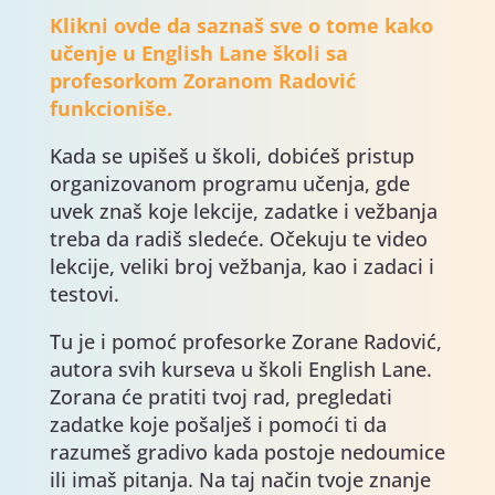
Klikni ovde da saznaš sve o tome kako
učenje u English Lane školi sa
profesorkom Zoranom Radović
funkcioniše.
Kada se upišeš u školi, dobićeš pristup
organizovanom programu učenja, gde
uvek znaš koje lekcije, zadatke i vežbanja
treba da radiš sledeće. Očekuju te video
lekcije, veliki broj vežbanja, kao i zadaci i
testovi.
Tu je i pomoć profesorke Zorane Radović,
autora svih kurseva u školi English Lane.
Zorana će pratiti tvoj rad, pregledati
zadatke koje pošalješ i pomoći ti da
razumeš gradivo kada postoje nedoumice
ili imaš pitanja. Na taj način tvoje znanje