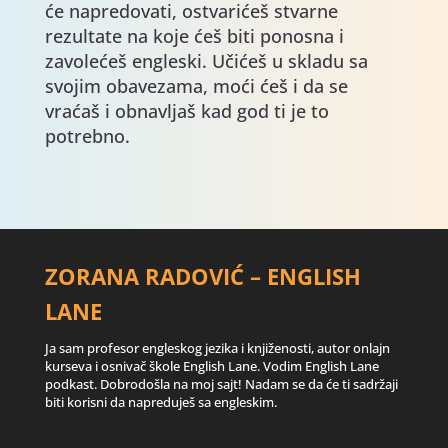
će napredovati, ostvarićeš stvarne
rezultate na koje ćeš biti ponosna i
zavolećeš engleski. Učićeš u skladu sa
svojim obavezama, moći ćeš i da se
vraćaš i obnavljaš kad god ti je to
potrebno.
ZORANA RADOVIĆ – ENGLISH
LANE
Ja sam profesor engleskog jezika i knjiženosti, autor onlajn
kurseva i osnivač škole English Lane. Vodim English Lane
podkast. Dobrodošla na moj sajt! Nadam se da će ti sadržaji
biti korisni da napreduješ sa engleskim.