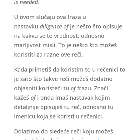
is needed.
U ovom slučaju ova fraza u
nastavku
diligence of
je nešto što opisuje
na kakvu se to vrednost, odnosno
marljivost misli. To je nešto što možeš
koristiti za razne ove reči.
Kada primetiš da koristim to u rečenici to
je zato što takve reči možeš dodatno
objasniti koristeći tu
of
frazu. Znači
kažeš
of
i onda imaš nastavak kojim
detaljnije opisuješ tu reč, odnosno tu
imenicu koja se koristi u rečenici.
Dolazimo do sledeće reči koju možeš