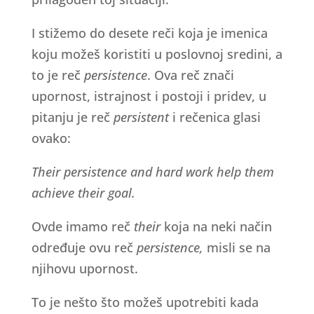
I stižemo do desete reči koja je imenica
koju možeš koristiti u poslovnoj sredini, a
to je reč
persistence
. Ova reč znači
upornost, istrajnost i postoji i pridev, u
pitanju je reč
persistent
i rečenica glasi
ovako:
Their persistence and hard work help them
achieve their goal.
Ovde imamo reč
their
koja na neki način
određuje ovu reč
persistence,
misli se na
njihovu upornost.
To je nešto što možeš upotrebiti kada