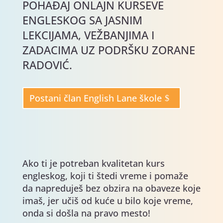
POHAĐAJ ONLAJN KURSEVE
ENGLESKOG SA JASNIM
LEKCIJAMA, VEŽBANJIMA I
ZADACIMA UZ PODRŠKU ZORANE
RADOVIĆ.
Postani član English Lane škole
Ako ti je potreban kvalitetan kurs
engleskog, koji ti štedi vreme i pomaže
da napreduješ bez obzira na obaveze koje
imaš, jer učiš od kuće u bilo koje vreme,
onda si došla na pravo mesto!