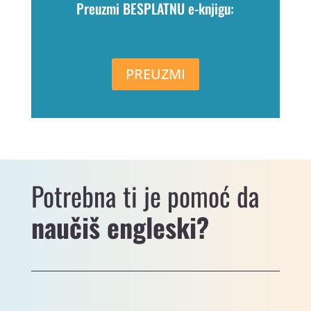
Preuzmi BESPLATNU e-knjigu:
PREUZMI
Potrebna ti je pomoć da
naučiš engleski?