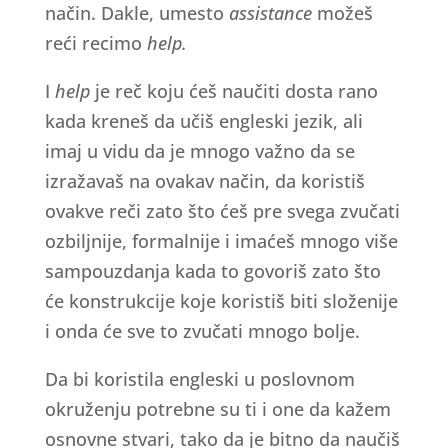
način. Dakle, umesto
assistance
možeš
reći recimo
help.
I
help
je reč koju ćeš naučiti dosta rano
kada kreneš da učiš engleski jezik, ali
imaj u vidu da je mnogo važno da se
izražavaš na ovakav način, da koristiš
ovakve reči zato što ćeš pre svega zvučati
ozbiljnije, formalnije i imaćeš mnogo više
sampouzdanja kada to govoriš zato što
će konstrukcije koje koristiš biti složenije
i onda će sve to zvučati mnogo bolje.
Da bi koristila engleski u poslovnom
okruženju potrebne su ti i one da kažem
osnovne stvari, tako da je bitno da naučiš