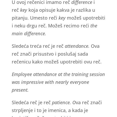
U ovoj rečenici imamo reč
difference
i
reč
key
koja opisuje kakva je razlika u
pitanju. Umesto reči
key
možeš upotrebiti
i neku drgu reč. Možeš recimo reći
the
main difference.
Sledeća treća reć je reč
attendance.
Ova
reč znači prisustvo i poslušaj sada
rečenicu kako možeš upotrebiti ovu reč.
Employee attendance at the training session
was impressive with nearly everyone
present.
Sledeća reč je reč
patience. O
va reč znači
strpljenje i to je imenica, a kada je